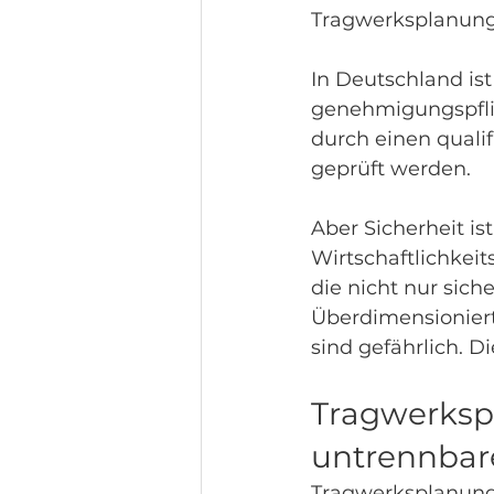
Tragwerksplanung
In Deutschland is
genehmigungspfli
durch einen qualif
geprüft werden.
Aber Sicherheit is
Wirtschaftlichkei
die nicht nur sich
Überdimensioniert
sind gefährlich. D
Tragwerkspl
untrennbar
Tragwerksplanung 