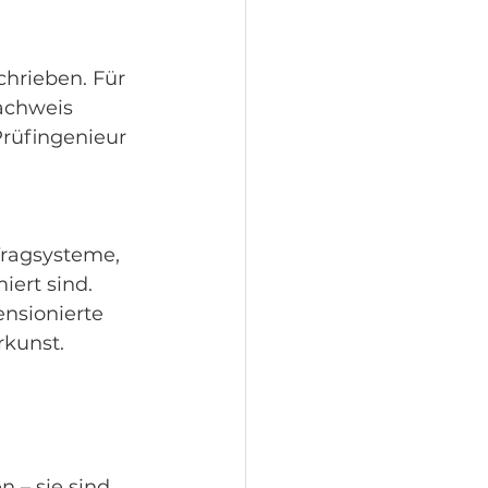
hrieben. Für 
achweis 
Prüfingenieur 
Tragsysteme, 
iert sind. 
nsionierte 
rkunst.
 – sie sind 