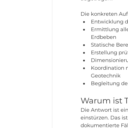
Die konkreten Au
Entwicklung d
Ermittlung all
Erdbeben
Statische Ber
Erstellung pr
Dimensionier
Koordination 
Geotechnik
Begleitung d
Warum ist 
Die Antwort ist e
einstürzen. Das is
dokumentierte Fäl