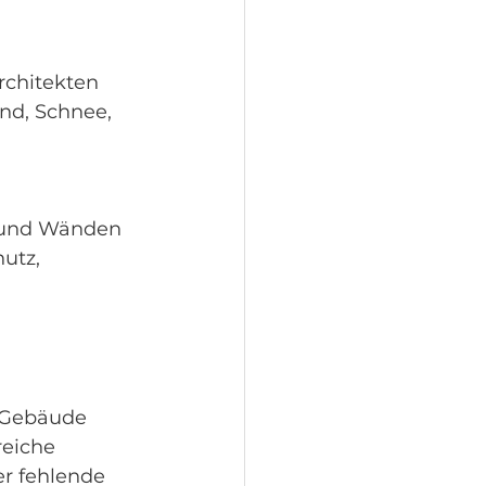
rchitekten
nd, Schnee, 
n und Wänden
utz, 
 Gebäude 
reiche 
r fehlende 