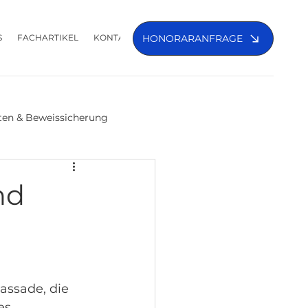
S
FACHARTIKEL
KONTAKT
HONORARANFRAGE
ten & Beweissicherung
nd
assade, die 
es 