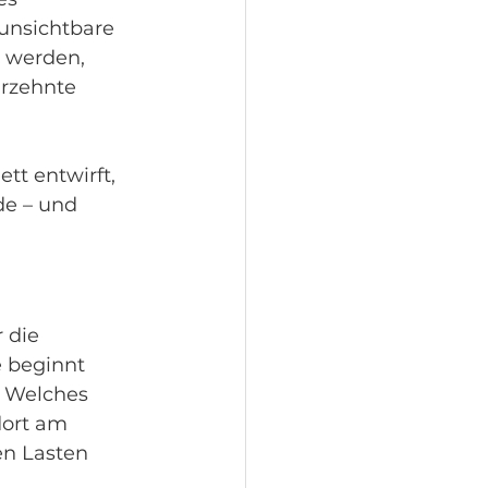
 unsichtbare 
t werden, 
rzehnte 
tt entwirft, 
de – und 
 die 
 beginnt 
. Welches 
dort am 
n Lasten 