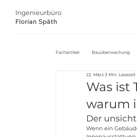
Ingenieurbüro
Florian Späth
Fachartikel
Bauüberwachung
22. März
3 Min. Lesezeit
3D-Scan & Digitaler Zwilling
Was ist
warum is
Der unsich
Wenn ein Gebäude f
Innenausstattung.