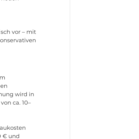
 
ch vor – mit 
onservativen 
em 
en 
ung wird in 
von ca. 10–
Baukosten 
0 € und 