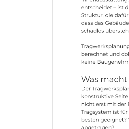
entscheidet – ist 
Struktur, die dafü
dass das Gebäude 
schadlos übersteh
Tragwerksplanung i
berechnet und dok
keine Baugenehm
Was macht 
Der Tragwerksplane
konstruktive Seit
nicht erst mit de
Tragsystem ist fü
besten geeignet?
abgetragen?