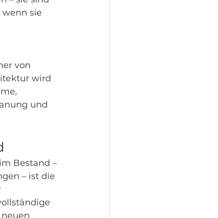
, wenn sie 
er von 
tektur wird 
ume, 
lanung und 
d
im Bestand – 
en – ist die 
 
ollständige 
 neuen 