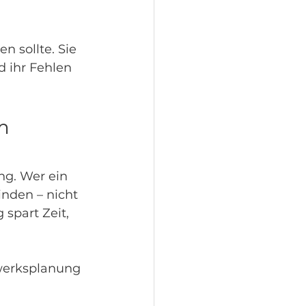
.
 sollte. Sie 
d ihr Fehlen 
m 
g. Wer ein 
nden – nicht 
spart Zeit, 
gwerksplanung 