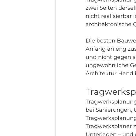
zwei Seiten dersel
nicht realisierbar
architektonische Q
Die besten Bauwer
Anfang an eng zu
und nicht gegen si
ungewöhnliche Geo
Architektur Hand 
Tragwerksp
Tragwerksplanung 
bei Sanierungen, 
Tragwerksplanung 
Tragwerksplaner z
Unterlagen – und 