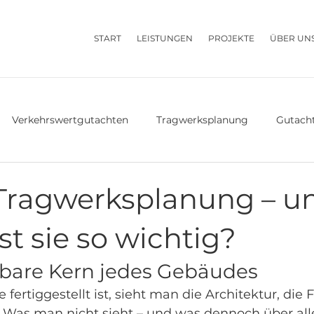
START
LEISTUNGEN
PROJEKTE
ÜBER UN
Verkehrswertgutachten
Tragwerksplanung
Gutach
Kosten & Preise
Leistungen & Kosten
 Tragwerksplanung – u
t sie so wichtig?
tbare Kern jedes Gebäudes
ertiggestellt ist, sieht man die Architektur, die F
 Was man nicht sieht – und was dennoch über all