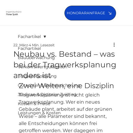
Ingenieurbüro
HONORARANFRAGE
Florian Späth
Fachartikel
22. März
4 Min. Lesezeit
Fachartikel
Neubau vs. Bestand – was
Bauüberwachung
bei der Tragwerksplanung
Verkehrswertgutachten
anders ist
Tragwerksplanung
Zwei Welten, eine Disziplin
Gutachten & Beweissicherung
3D-Scan & Digitaler Zwilling
Tragwerksplanung ist nicht gleich 
Tragwerksplanung. Wer ein neues 
Kosten & Preise
Gebäude plant, arbeitet auf der grünen 
Leistungen & Kosten
Wiese – alle Parameter sind bekannt, 
alle Entscheidungen können frei 
getroffen werden. Wer dagegen im 